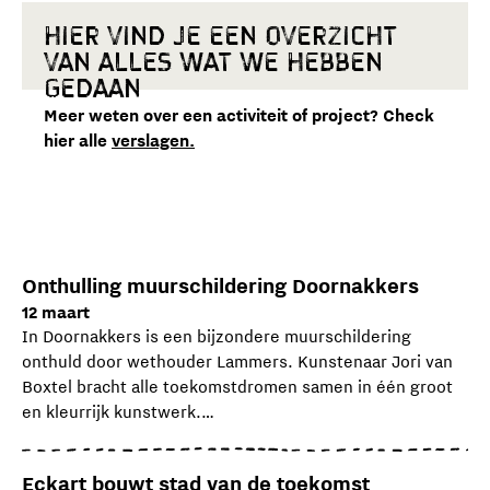
Hier vind je een overzicht
van alles wat we hebben
gedaan
Meer weten over een activiteit of project? Check
hier alle
verslagen.
Onthulling muurschildering Doornakkers
12 maart
In Doornakkers is een bijzondere muurschildering
onthuld door wethouder Lammers. Kunstenaar Jori van
Boxtel bracht alle toekomstdromen samen in één groot
en kleurrijk kunstwerk.
De muurschildering is gemaakt vóór en dóór de buurt.
Maar liefst 100 bewoners, van 6 tot 95 jaar, deelden hun
Eckart bouwt stad van de toekomst
ideeën en dromen. Van meer groen en kleur in de wijk