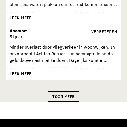
pleintjes, water, plekken om tot rust komen tussen
infrastructuur op Strijp-S is.
alle stenen, anders wordt de ziel uit de stad gehaald.
LEES MEER
Anoniem
VERBETEREN
51 jaar
Minder overlast door vliegverkeer in woonwijken. In
bijvoorbeeld Achtse Barrier is in sommige delen de
geluidsoverlast niet te doen. Dagelijks komt er
iedere 5 minuten een vliegtuig laag over. Dit was
niet zo toen bewoners in de 80 en 90-er jaren hun
LEES MEER
huis daar kochten. Een leefbaar woonklimaat creëren
voor bewoners zodat je met plezier in Eindhoven
woont.
TOON MEER