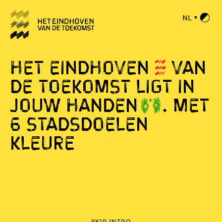
NL
H
e
t
E
i
n
d
h
o
v
e
n
v
a
n
d
e
t
o
e
k
o
m
s
t
l
i
g
t
i
n
j
o
u
w
h
a
n
d
e
n
.
M
e
t
6
s
t
a
d
s
d
o
e
l
e
n
k
l
e
u
r
e
n
w
e
s
a
m
SKIP INTRO