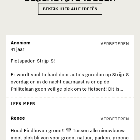
BEKIJK HIER ALLE IDEEËN
Anoniem
VERBETEREN
41 jaar
Fietspaden Strijp-S!
Er wordt veel te hard door auto’s gereden op Strijp-S
overdag en in de nacht daarnaast is er op de
Philitelaan geen veilige plek om te fietsen!! Dit is
echt een probleem. Scooters, fat bikes, fietsers
schieten de stoep op met uitgang blok 61 op de
LEES MEER
stoep. Naast de auto fietsen is geen ruimte voor, het
is te smal er is meer focus op parkeren. Ik en veel
Renee
VERBETEREN
anderen voelen zich als fietser zeer onveilig op
Houd Eindhoven groen!! 💚 Tussen alle nieuwbouw
Strijp-S. Ik heb het gevoel dat we wachten op een
moet plek blijven voor groen, natuur, parken, groene
ernstig ongeluk voordat er besef komt dat er geen