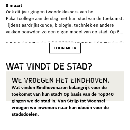
5 maart
tot een butlerrobot: alles komt samen.
Ook dit jaar gingen tweedeklassers van het
De rode draad is een lange tafel die door alle panelen
Eckartcollege aan de slag met hun stad van de toekomst.
loopt. Die staat voor ontmoeting en samen de toekomst
Tijdens aardrijkskunde, biologie, techniek en andere
vormgeven.
vakken bouwden ze een eigen model van de stad. Op 5
De onthulling bracht de buurt samen. Trots en
maart presenteerden zij hun ideeën voor de stadsdoelen
verbinding stonden centraal. De muurschildering is
aan wethouder Samir Toub. Denk aan meer sport- en
onderdeel van het Actieplan Cultuur in de Wijken van de
TOON MEER
ontmoetingsplekken, meer groen in Woensel, een
gemeente Eindhoven.
boldermuur in het park en collectieve
Wat vindt
de stad?
autohuursystemen.
We vroegen het Eindhoven.
Wat vinden Eindhovenaren belangrijk voor de
toekomst van hun stad? Op basis van de Top040
gingen we de stad in. Van Strijp tot Woensel
vroegen we inwoners naar hun ideeën voor de
stadsdoelen.